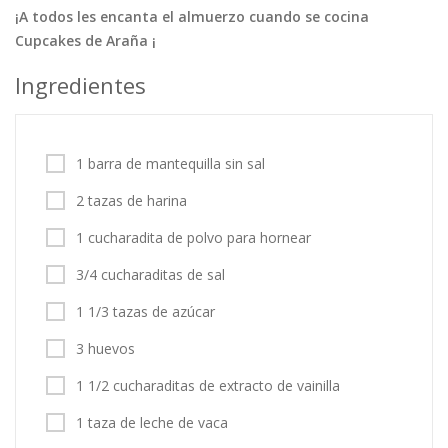
¡A todos les encanta el almuerzo cuando se cocina
Tortas
Vegetales
Vegetarian…
Cupcakes de Araña ¡
Recetas
Ingredientes
Tips y Trucos
Contáctanos
1 barra de mantequilla sin sal
Entrar / Registrarse
2 tazas de harina
1 cucharadita de polvo para hornear
3/4 cucharaditas de sal
1 1/3 tazas de azúcar
3 huevos
1 1/2 cucharaditas de extracto de vainilla
1 taza de leche de vaca