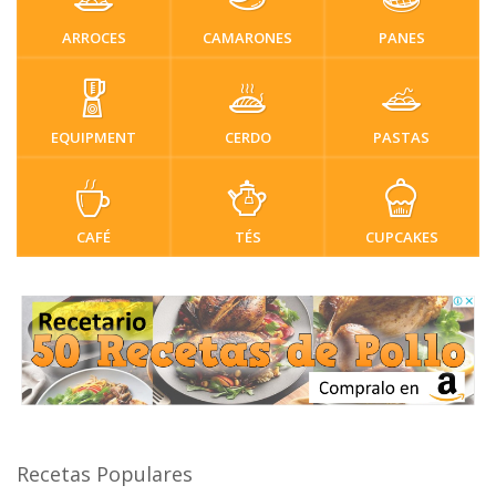
ARROCES
CAMARONES
PANES
EQUIPMENT
CERDO
PASTAS
CAFÉ
TÉS
CUPCAKES
Recetas Populares