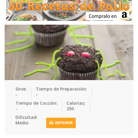
Ensaladas
Equipment
Frutas
Galletas
Gelatinas
Guarnicion…
Helados
Hot Dogs
Huevos
Mariscos
Mermeladas
Muffins
Panes
Para Niños
Pastas
Pasteles
Pescados
Pizzas
Platos Fue…
Pollo
Postres
Recetas de…
Recetas Do…
Recetas Fá…
Sirve:
Tiempo de Preparación:
-
-
Recetas Ke…
Recetas Me…
Recetas Na…
Salsas
Tiempo de Cocción:
Calorias:
-
250
Saludable
Sandwiches
Snacks
Sopas
Dificultad:
Medio
IMPRIMIR
Sushi
Tacos
Tamales
Tés