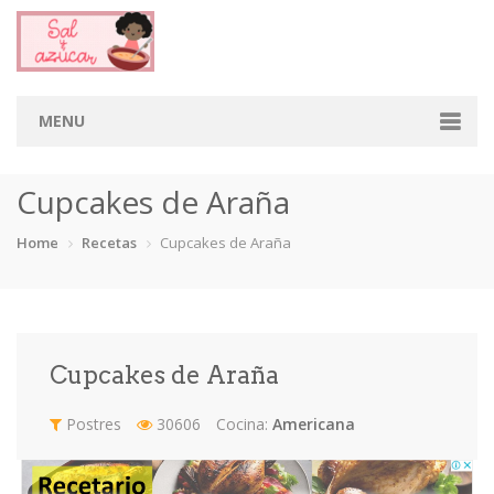
MENU
Home
Cupcakes de Araña
Categorias
Home
Recetas
Cupcakes de Araña
Aderezos
Arroces
Aves
Bebidas
Café
Camarones
Carne
Cerdo
Cupcakes de Araña
Chiles
Cordero
Cremas
Crepas
Postres
30606
Cocina:
Americana
cupcakes
Desayunos
Dips
Dulces