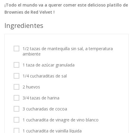
¡Todo el mundo va a querer comer este delicioso platillo de
Tortas
Vegetales
Vegetarian…
Brownies de Red Velvet !
Recetas
Ingredientes
Tips y Trucos
Contáctanos
1/2 tazas de mantequilla sin sal, a temperatura
ambiente
Entrar / Registrarse
1 taza de azúcar granulada
1/4 cucharaditas de sal
2 huevos
3/4 tazas de harina
3 cucharadas de cocoa
1 cucharadita de vinagre de vino blanco
1 cucharadita de vainilla líquida