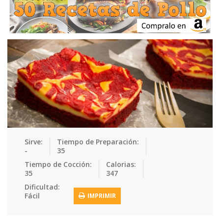
Ensaladas
Equipment
Frutas
Galletas
Gelatinas
Guarnicion…
Helados
Hot Dogs
Huevos
Mariscos
Mermeladas
Muffins
Panes
Para Niños
Pastas
Pasteles
Pescados
Pizzas
Platos Fue…
Pollo
Postres
Recetas de…
Recetas Do…
Recetas Fá…
Sirve:
Tiempo de Preparación:
-
35
Recetas Ke…
Recetas Me…
Recetas Na…
Salsas
Tiempo de Cocción:
Calorias:
35
347
Saludable
Sandwiches
Snacks
Sopas
Dificultad:
Fácil
IMPRIMIR
Sushi
Tacos
Tamales
Tés