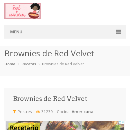
MENU
Home
Brownies de Red Velvet
Categorias
Home
Recetas
Brownies de Red Velvet
Aderezos
Arroces
Aves
Bebidas
Café
Camarones
Carne
Cerdo
Brownies de Red Velvet
Chiles
Cordero
Cremas
Crepas
Postres
31239
Cocina:
Americana
cupcakes
Desayunos
Dips
Dulces