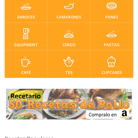
ARROCES
CAMARONES
PANES
EQUIPMENT
CERDO
PASTAS
CAFÉ
TÉS
CUPCAKES