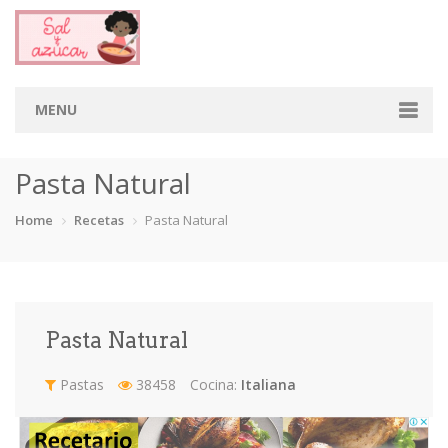
MENU
Home
Pasta Natural
Categorias
Home
Recetas
Pasta Natural
Aderezos
Arroces
Aves
Bebidas
Café
Camarones
Carne
Cerdo
Pasta Natural
Chiles
Cordero
Cremas
Crepas
Pastas
38458
Cocina:
Italiana
cupcakes
Desayunos
Dips
Dulces