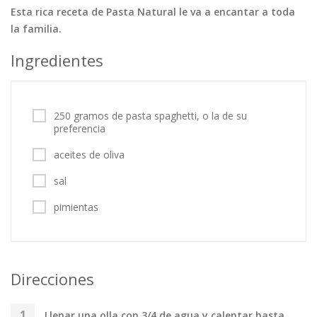
Esta rica receta de Pasta Natural le va a encantar a toda
Tortas
Vegetales
Vegetarian…
la familia.
Recetas
Ingredientes
Tips y Trucos
Contáctanos
250 gramos de pasta spaghetti, o la de su
preferencia
Entrar / Registrarse
aceites de oliva
sal
pimientas
Direcciones
Llenar una olla con 3/4 de agua y calentar hasta