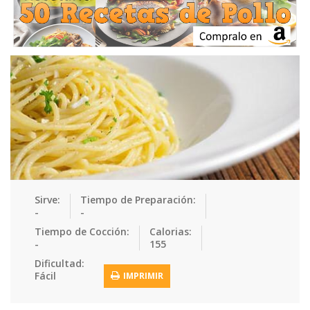
Ensaladas
Equipment
Frutas
Galletas
Gelatinas
Guarnicion…
Helados
Hot Dogs
Huevos
Mariscos
Mermeladas
Muffins
Panes
Para Niños
Pastas
Pasteles
Pescados
Pizzas
Platos Fue…
Pollo
Postres
Recetas de…
Recetas Do…
Recetas Fá…
Sirve:
Tiempo de Preparación:
-
-
Recetas Ke…
Recetas Me…
Recetas Na…
Salsas
Tiempo de Cocción:
Calorias:
-
155
Saludable
Sandwiches
Snacks
Sopas
Dificultad:
Fácil
IMPRIMIR
Sushi
Tacos
Tamales
Tés