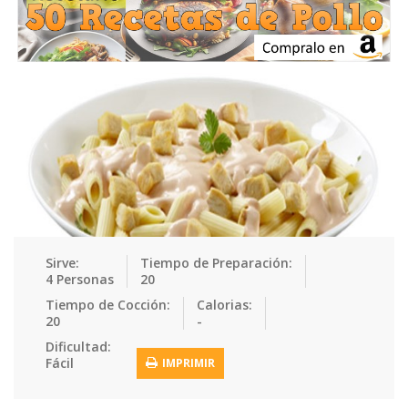
Ensaladas
Equipment
Frutas
Galletas
Gelatinas
Guarnicion…
Helados
Hot Dogs
Huevos
Mariscos
Mermeladas
Muffins
Panes
Para Niños
Pastas
Pasteles
Pescados
Pizzas
Platos Fue…
Pollo
Postres
Recetas de…
Recetas Do…
Recetas Fá…
Sirve:
Tiempo de Preparación:
4 Personas
20
Recetas Ke…
Recetas Me…
Recetas Na…
Salsas
Tiempo de Cocción:
Calorias:
20
-
Saludable
Sandwiches
Snacks
Sopas
Dificultad:
Fácil
IMPRIMIR
Sushi
Tacos
Tamales
Tés