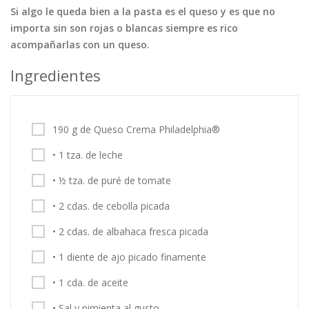
Si algo le queda bien a la pasta es el queso y es que no
Tortas
Vegetales
Vegetarian…
importa sin son rojas o blancas siempre es rico
Recetas
acompañarlas con un queso.
Tips y Trucos
Ingredientes
Contáctanos
Entrar / Registrarse
190 g de Queso Crema Philadelphia®
• 1 tza. de leche
• ½ tza. de puré de tomate
• 2 cdas. de cebolla picada
• 2 cdas. de albahaca fresca picada
• 1 diente de ajo picado finamente
• 1 cda. de aceite
• Sal y pimienta al gusto