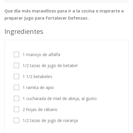
Que día más maravilloso para ir a la cocina e inspirarte a
Tortas
Vegetales
Vegetarian…
preparar Jugo para Fortalecer Defensas .
Recetas
Ingredientes
Tips y Trucos
Contáctanos
1 manojo de alfalfa
Entrar / Registrarse
1/2 tazas de jugo de betabel
1 1/2 betabeles
1 ramita de apio
1 cucharada de miel de abeja, al gusto
2 hojas de rábano
1/2 tazas de jugo de naranja