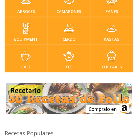
ARROCES
CAMARONES
PANES
EQUIPMENT
CERDO
PASTAS
CAFÉ
TÉS
CUPCAKES
Recetas Populares