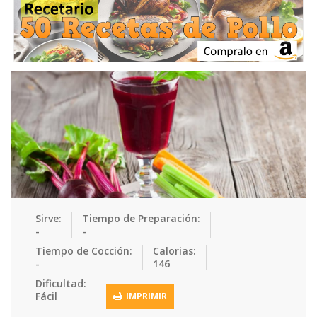
Ensaladas
Equipment
Frutas
Galletas
Gelatinas
Guarnicion…
Helados
Hot Dogs
Huevos
Mariscos
Mermeladas
Muffins
Panes
Para Niños
Pastas
Pasteles
Pescados
Pizzas
Platos Fue…
Pollo
Postres
Recetas de…
Recetas Do…
Recetas Fá…
Sirve:
Tiempo de Preparación:
-
-
Recetas Ke…
Recetas Me…
Recetas Na…
Salsas
Tiempo de Cocción:
Calorias:
-
146
Saludable
Sandwiches
Snacks
Sopas
Dificultad:
Fácil
IMPRIMIR
Sushi
Tacos
Tamales
Tés