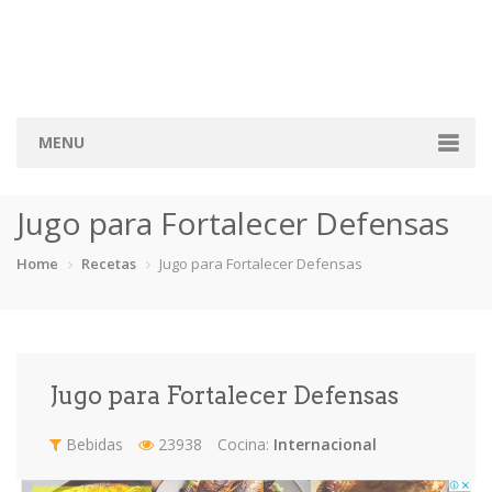
MENU
Home
Jugo para Fortalecer Defensas
Categorias
Home
Recetas
Jugo para Fortalecer Defensas
Aderezos
Arroces
Aves
Bebidas
Café
Camarones
Carne
Cerdo
Jugo para Fortalecer Defensas
Chiles
Cordero
Cremas
Crepas
Bebidas
23938
Cocina:
Internacional
cupcakes
Desayunos
Dips
Dulces