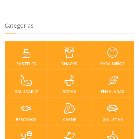
Categorias
PASTELES
SNACKS
PARA NIÑOS
SALUDABLE
SOPAS
ENSALADAS
PESCADOS
CARNE
GALLETAS