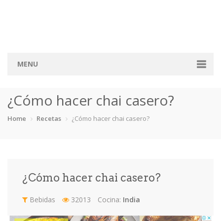
MENU
Home
¿Cómo hacer chai casero?
Categorias
Home
Recetas
¿Cómo hacer chai casero?
Aderezos
Arroces
Aves
Bebidas
Café
Camarones
Carne
Cerdo
¿Cómo hacer chai casero?
Chiles
Cordero
Cremas
Crepas
Bebidas
32013
Cocina:
India
cupcakes
Desayunos
Dips
Dulces