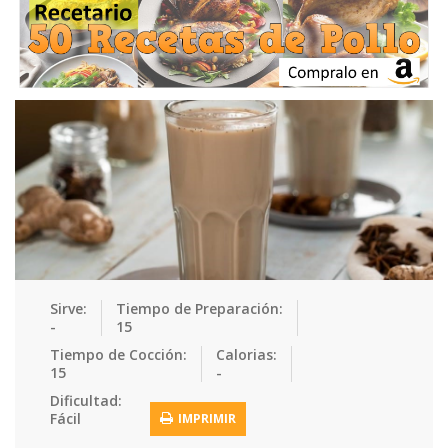
Ensaladas
Equipment
Frutas
Galletas
Gelatinas
Guarnicion…
Helados
Hot Dogs
Huevos
Mariscos
Mermeladas
Muffins
Panes
Para Niños
Pastas
Pasteles
Pescados
Pizzas
Platos Fue…
Pollo
Postres
Recetas de…
Recetas Do…
Recetas Fá…
Sirve:
Tiempo de Preparación:
-
15
Recetas Ke…
Recetas Me…
Recetas Na…
Salsas
Tiempo de Cocción:
Calorias:
15
-
Saludable
Sandwiches
Snacks
Sopas
Dificultad:
Fácil
IMPRIMIR
Sushi
Tacos
Tamales
Tés