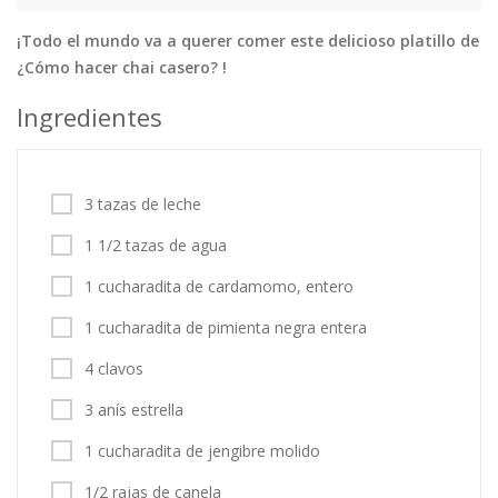
¡Todo el mundo va a querer comer este delicioso platillo de
Tortas
Vegetales
Vegetarian…
¿Cómo hacer chai casero? !
Recetas
Ingredientes
Tips y Trucos
Contáctanos
3 tazas de leche
Entrar / Registrarse
1 1/2 tazas de agua
1 cucharadita de cardamomo, entero
1 cucharadita de pimienta negra entera
4 clavos
3 anís estrella
1 cucharadita de jengibre molido
1/2 rajas de canela