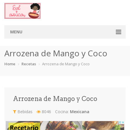
MENU
Home
Arrozena de Mango y Coco
Categorias
Home
Recetas
Arrozena de Mango y Coco
Aderezos
Arroces
Aves
Bebidas
Café
Camarones
Carne
Cerdo
Arrozena de Mango y Coco
Chiles
Cordero
Cremas
Crepas
Bebidas
8046
Cocina:
Mexicana
cupcakes
Desayunos
Dips
Dulces