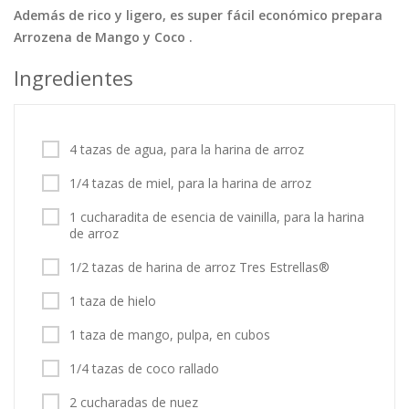
Además de rico y ligero, es super fácil económico prepara
Tortas
Vegetales
Vegetarian…
Arrozena de Mango y Coco .
Recetas
Ingredientes
Tips y Trucos
Contáctanos
4 tazas de agua, para la harina de arroz
Entrar / Registrarse
1/4 tazas de miel, para la harina de arroz
1 cucharadita de esencia de vainilla, para la harina
de arroz
1/2 tazas de harina de arroz Tres Estrellas®
1 taza de hielo
1 taza de mango, pulpa, en cubos
1/4 tazas de coco rallado
2 cucharadas de nuez