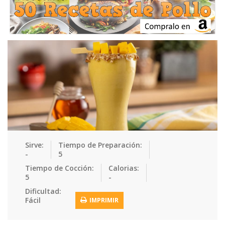
Ensaladas
Equipment
Frutas
Galletas
Gelatinas
Guarnicion…
Helados
Hot Dogs
Huevos
Mariscos
Mermeladas
Muffins
Panes
Para Niños
Pastas
Pasteles
Pescados
Pizzas
Platos Fue…
Pollo
Postres
Recetas de…
Recetas Do…
Recetas Fá…
Sirve:
Tiempo de Preparación:
-
5
Recetas Ke…
Recetas Me…
Recetas Na…
Salsas
Tiempo de Cocción:
Calorias:
5
-
Saludable
Sandwiches
Snacks
Sopas
Dificultad:
Fácil
IMPRIMIR
Sushi
Tacos
Tamales
Tés