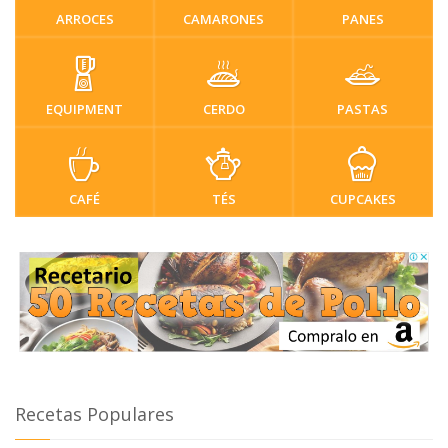
ARROCES
CAMARONES
PANES
EQUIPMENT
CERDO
PASTAS
CAFÉ
TÉS
CUPCAKES
Recetas Populares