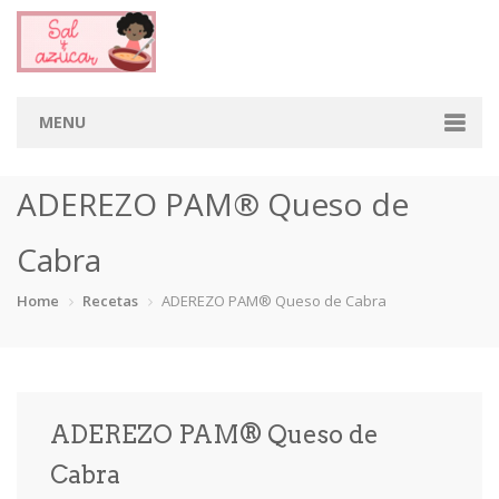
MENU
Home
ADEREZO PAM® Queso de
Categorias
Cabra
Aderezos
Arroces
Aves
Bebidas
Home
Recetas
ADEREZO PAM® Queso de Cabra
Café
Camarones
Carne
Cerdo
Chiles
Cordero
Cremas
Crepas
ADEREZO PAM® Queso de
cupcakes
Desayunos
Dips
Dulces
Cabra