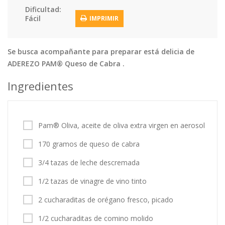
Dificultad:
Tortas
Vegetales
Vegetarian…
Fácil
IMPRIMIR
Recetas
Tips y Trucos
Se busca acompañante para preparar está delicia de
ADEREZO PAM® Queso de Cabra .
Contáctanos
Ingredientes
Entrar / Registrarse
Pam® Oliva, aceite de oliva extra virgen en aerosol
170 gramos de queso de cabra
3/4 tazas de leche descremada
1/2 tazas de vinagre de vino tinto
2 cucharaditas de orégano fresco, picado
1/2 cucharaditas de comino molido