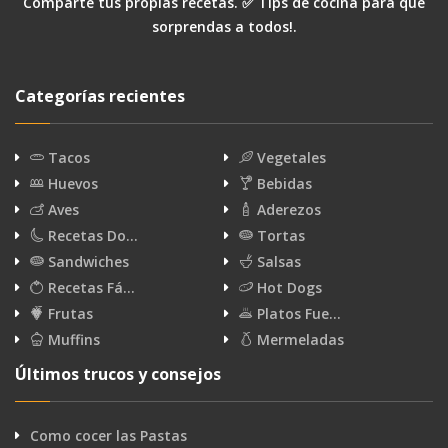
Comparte tus propias recetas. ✅ Tips de cocina para que
sorprendas a todos!.
Categorías recientes
Tacos
Vegetales
Huevos
Bebidas
Aves
Aderezos
Recetas Do…
Tortas
Sandwiches
Salsas
Recetas Fá…
Hot Dogs
Frutas
Platos Fue…
Muffins
Mermeladas
Últimos trucos y consejos
Como cocer las Pastas